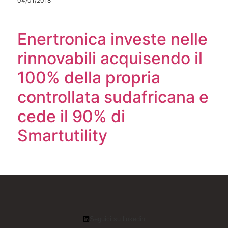
04/01/2018
Enertronica investe nelle
rinnovabili acquisendo il
100% della propria
controllata sudafricana e
cede il 90% di
Smartutility
Seguici su linkedin