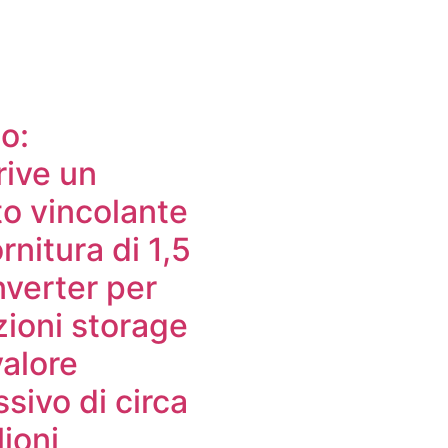
o:
rive un
to vincolante
ornitura di 1,5
nverter per
zioni storage
valore
sivo di circa
ioni