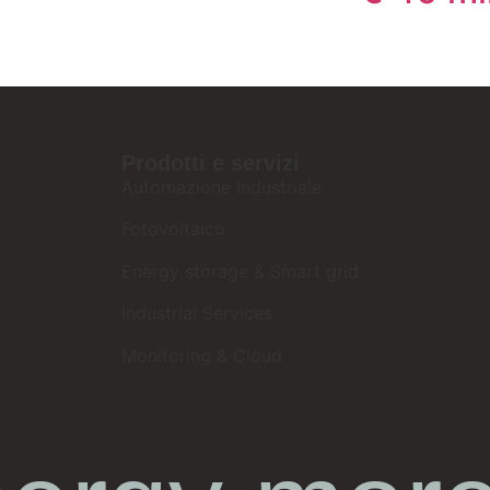
Prodotti e servizi
Automazione Industriale
Fotovoltaico
Energy storage & Smart grid
Industrial Services
Monitoring & Cloud