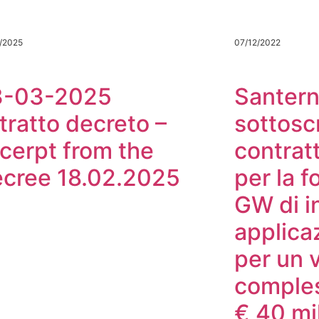
/2025
07/12/2022
3-03-2025
Santern
tratto decreto –
sottosc
cerpt from the
contrat
cree 18.02.2025
per la f
GW di i
applica
per un 
comples
€ 40 mil