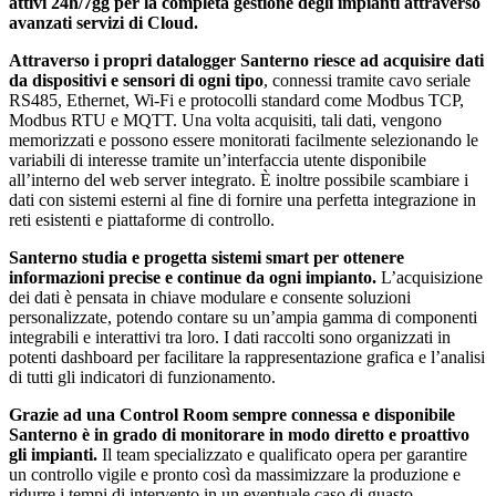
attivi 24h/7gg per la completa gestione degli impianti attraverso
avanzati servizi di Cloud.
Attraverso i propri datalogger Santerno riesce ad acquisire dati
da dispositivi e sensori di ogni tipo
, connessi tramite cavo seriale
RS485, Ethernet, Wi-Fi e protocolli standard come Modbus TCP,
Modbus RTU e MQTT. Una volta acquisiti, tali dati, vengono
memorizzati e possono essere monitorati facilmente selezionando le
variabili di interesse tramite un’interfaccia utente disponibile
all’interno del web server integrato. È inoltre possibile scambiare i
dati con sistemi esterni al fine di fornire una perfetta integrazione in
reti esistenti e piattaforme di controllo.
Santerno studia e progetta sistemi smart per ottenere
informazioni precise e continue da ogni impianto.
L’acquisizione
dei dati è pensata in chiave modulare e consente soluzioni
personalizzate, potendo contare su un’ampia gamma di componenti
integrabili e interattivi tra loro. I dati raccolti sono organizzati in
potenti dashboard per facilitare la rappresentazione grafica e l’analisi
di tutti gli indicatori di funzionamento.
Grazie ad una Control Room sempre connessa e disponibile
Santerno è in grado di monitorare in modo diretto e proattivo
gli impianti.
Il team specializzato e qualificato opera per garantire
un controllo vigile e pronto così da massimizzare la produzione e
ridurre i tempi di intervento in un eventuale caso di guasto.