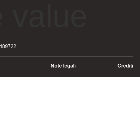
 value
 489722
Note legali
Crediti