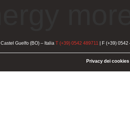
nergy more
Castel Guelfo (BO) – Italia
T (+39) 0542 489711
| F (+39) 0542
Privacy dei cookies