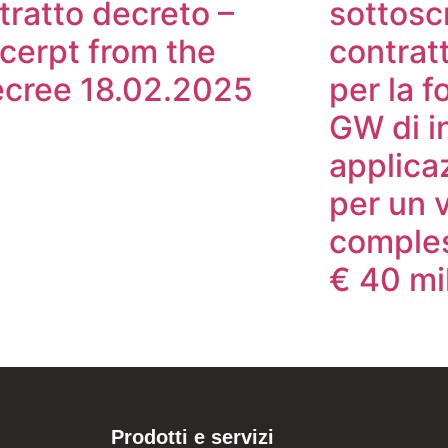
tratto decreto –
sottosc
cerpt from the
contrat
cree 18.02.2025
per la f
GW di i
applica
per un 
comples
€ 40 mil
Prodotti e servizi