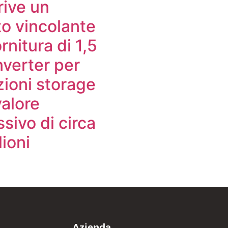
rive un
to vincolante
ornitura di 1,5
nverter per
zioni storage
valore
sivo di circa
ioni
Azienda