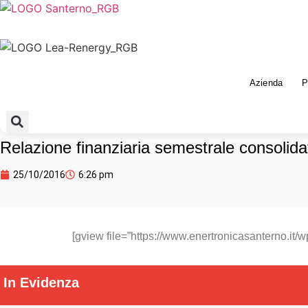
Vai
al
contenuto
Azienda
P
Relazione finanziaria semestrale consolid
25/10/2016
6:26 pm
[gview file=”https://www.enertronicasanterno.i
In Evidenza