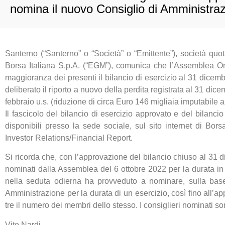
nomina il nuovo Consiglio di Amministra
Santerno (“Santerno” o “Società” o “Emittente”), società quo
Borsa Italiana S.p.A. (“EGM”), comunica che l’Assemblea Ord
maggioranza dei presenti il bilancio di esercizio al 31 dicem
deliberato il riporto a nuovo della perdita registrata al 31 
febbraio u.s. (riduzione di circa Euro 146 migliaia imputabile a 
Il fascicolo del bilancio di esercizio approvato e del bilanc
disponibili presso la sede sociale, sul sito internet di Bors
Investor Relations/Financial Report.
Si ricorda che, con l’approvazione del bilancio chiuso al 31
nominati dalla Assemblea del 6 ottobre 2022 per la durata in
nella seduta odierna ha provveduto a nominare, sulla bas
Amministrazione per la durata di un esercizio, così fino all’a
tre il numero dei membri dello stesso. I consiglieri nominati so
Vito Nardi