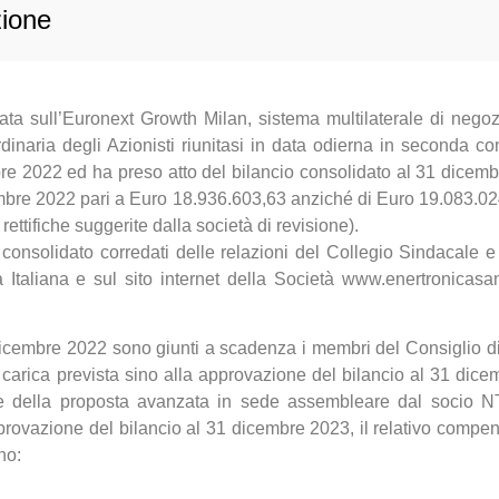
zione
tata sull’Euronext Growth Milan, sistema multilaterale di nego
inaria degli Azionisti riunitasi in data odierna in seconda c
bre 2022 ed ha preso atto del bilancio consolidato al 31 dicemb
dicembre 2022 pari a Euro 18.936.603,63 anziché di Euro 19.083.
rettifiche suggerite dalla società di revisione).
io consolidato corredati delle relazioni del Collegio Sindacale
a Italiana e sul sito internet della Società www.enertronicasan
 dicembre 2022 sono giunti a scadenza i membri del Consiglio d
 carica prevista sino alla approvazione del bilancio al 31 dic
e della proposta avanzata in sede assembleare dal socio NT
pprovazione del bilancio al 31 dicembre 2023, il relativo compe
no: