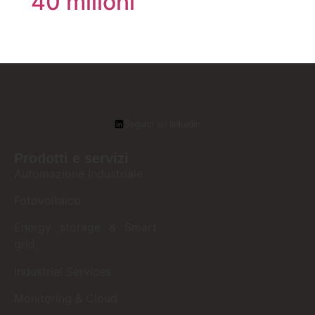
40 milioni
Seguici su linkedin
Prodotti e servizi
Automazione Industriale
Fotovoltaico
Energy storage & Smart
grid
Industrial Services
Monitoring & Cloud