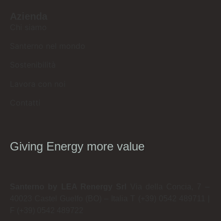
Azienda
Chi siamo
Santerno nel mondo
Sostenibilità
Lavora con noi
Contatti
Giving Energy more value
Santerno by LEA Renergy Srl
Via della Concia, 7 –
40023 Castel Guelfo (BO) – Italia
T (+39) 0542 489711
|
F (+39) 0542 489722