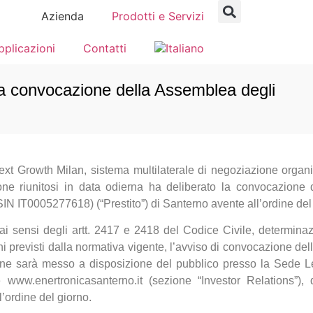
Azienda
Prodotti e Servizi
pplicazioni
Contatti
 la convocazione della Assemblea degli
ext Growth Milan, sistema multilaterale di negoziazione organi
ne riunitosi in data odierna ha deliberato la convocazione 
N IT0005277618) (“Prestito”) di Santerno avente all’ordine del
i sensi degli artt. 2417 e 2418 del Codice Civile, determinazi
i previsti dalla normativa vigente, l’avviso di convocazione de
one sarà messo a disposizione del pubblico presso la Sede L
e www.enertronicasanterno.it (sezione “Investor Relations”)
’ordine del giorno.