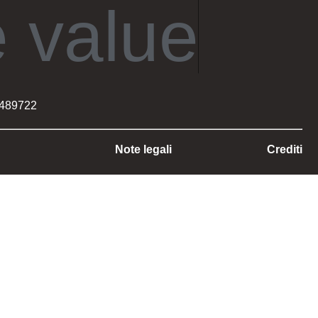
 value
 489722
Note legali
Crediti