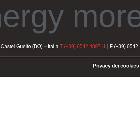
nergy more
Castel Guelfo (BO) – Italia
T (+39) 0542 489711
| F (+39) 0542
Privacy dei cookies