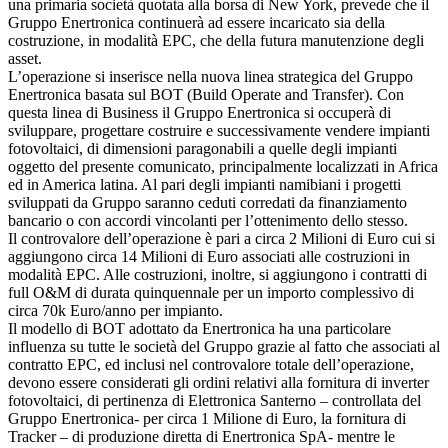
una primaria società quotata alla borsa di New York, prevede che il
Gruppo Enertronica continuerà ad essere incaricato sia della
costruzione, in modalità EPC, che della futura manutenzione degli
asset.
L’operazione si inserisce nella nuova linea strategica del Gruppo
Enertronica basata sul BOT (Build Operate and Transfer). Con
questa linea di Business il Gruppo Enertronica si occuperà di
sviluppare, progettare costruire e successivamente vendere impianti
fotovoltaici, di dimensioni paragonabili a quelle degli impianti
oggetto del presente comunicato, principalmente localizzati in Africa
ed in America latina. Al pari degli impianti namibiani i progetti
sviluppati da Gruppo saranno ceduti corredati da finanziamento
bancario o con accordi vincolanti per l’ottenimento dello stesso.
Il controvalore dell’operazione è pari a circa 2 Milioni di Euro cui si
aggiungono circa 14 Milioni di Euro associati alle costruzioni in
modalità EPC. Alle costruzioni, inoltre, si aggiungono i contratti di
full O&M di durata quinquennale per un importo complessivo di
circa 70k Euro/anno per impianto.
Il modello di BOT adottato da Enertronica ha una particolare
influenza su tutte le società del Gruppo grazie al fatto che associati al
contratto EPC, ed inclusi nel controvalore totale dell’operazione,
devono essere considerati gli ordini relativi alla fornitura di inverter
fotovoltaici, di pertinenza di Elettronica Santerno – controllata del
Gruppo Enertronica- per circa 1 Milione di Euro, la fornitura di
Tracker – di produzione diretta di Enertronica SpA- mentre le