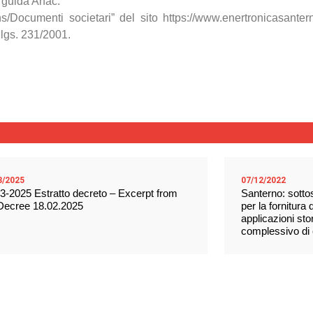
e guida Anac.
s/Documenti societari” del sito https://www.enertronicasantern
.lgs. 231/2001.
3/2025
07/12/2022
3-2025 Estratto decreto – Excerpt from
Santerno: sotto
Decree 18.02.2025
per la fornitura
applicazioni sto
complessivo di c