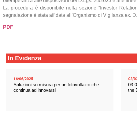
ottemperanza alle disposizioni del D.Lgs. 24/2023 e alle line
La procedura è disponibile nella sezione “Investor Relation
segnalazione è stata affidata all’Organismo di Vigilanza ex. D
PDF
In Evidenza
16/06/2025
03/0
Soluzioni su misura per un fotovoltaico che
03-0
continua ad innovarsi
the 