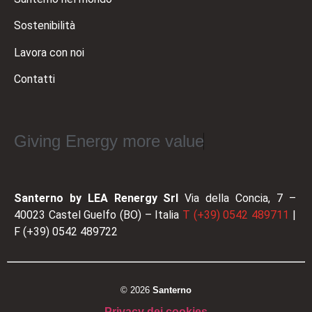
Sostenibilità
Lavora con noi
Contatti
Giving Energy more value
Santerno by LEA Renergy Srl
Via della Concia, 7 –
40023 Castel Guelfo (BO) – Italia
T (+39) 0542 489711
|
F (+39) 0542 489722
© 2026
Santerno
Privacy dei cookies