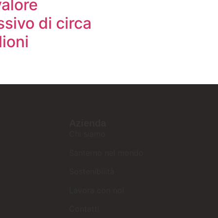
valore
sivo di circa
ioni
Azienda
Chi siamo
Santerno nel mondo
Sostenibilità
Lavora con noi
Contatti