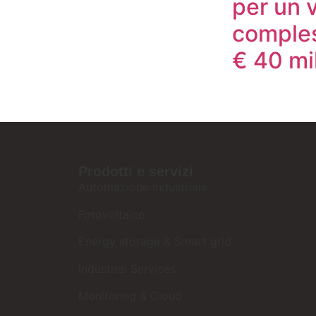
per un 
comples
€ 40 mil
Prodotti e servizi
Automazione Industriale
Fotovoltaico
Energy storage & Smart grid
Industrial Services
Monitoring & Cloud