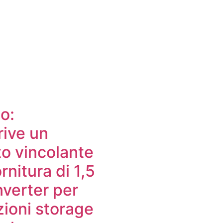
o:
rive un
to vincolante
ornitura di 1,5
nverter per
zioni storage