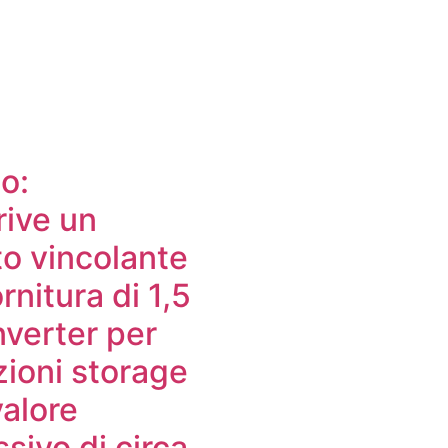
o:
rive un
to vincolante
ornitura di 1,5
nverter per
zioni storage
valore
sivo di circa