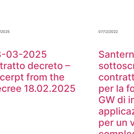
/2025
07/12/2022
3-03-2025
Santern
tratto decreto –
sottosc
cerpt from the
contrat
cree 18.02.2025
per la f
GW di i
applica
per un 
comples