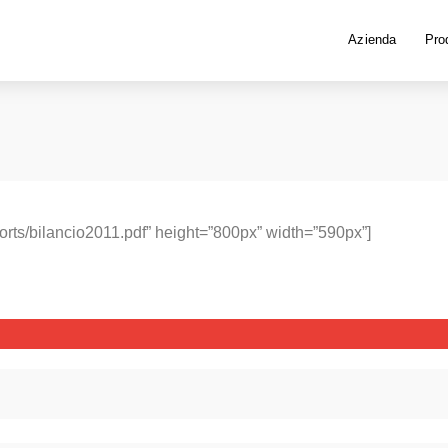
Azienda
Prod
eports/bilancio2011.pdf” height=”800px” width=”590px”]