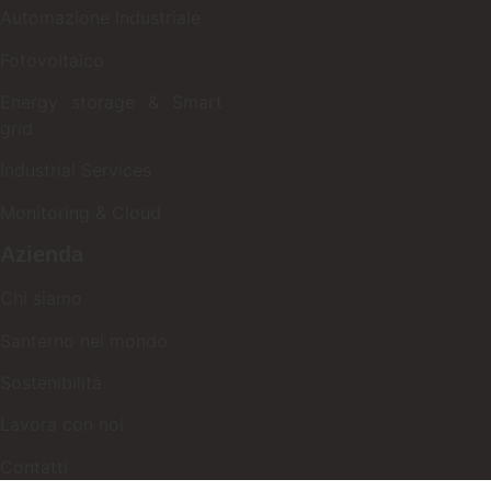
Automazione Industriale
Fotovoltaico
Energy storage & Smart
grid
Industrial Services
Monitoring & Cloud
Azienda
Chi siamo
Santerno nel mondo
Sostenibilità
Lavora con noi
Contatti