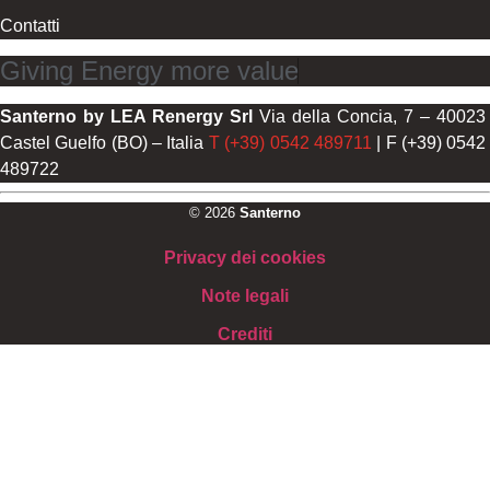
Contatti
Giving Energy more value
Santerno by LEA Renergy Srl
Via della Concia, 7 – 40023
Castel Guelfo (BO) – Italia
T (+39) 0542 489711
| F (+39) 0542
489722
© 2026
Santerno
Privacy dei cookies
Note legali
Crediti