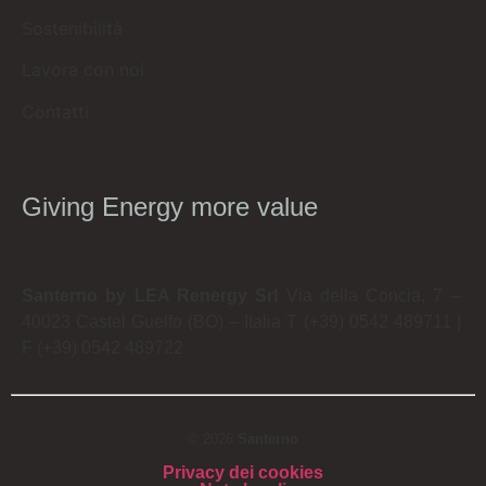
Sostenibilità
Lavora con noi
Contatti
Giving Energy more value
Santerno by LEA Renergy Srl
Via della Concia, 7 –
40023 Castel Guelfo (BO) – Italia
T (+39) 0542 489711
|
F (+39) 0542 489722
© 2026
Santerno
Privacy dei cookies